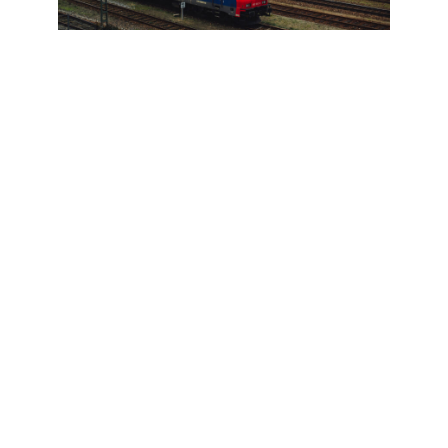
TRANSPORTU LOTNICZEGO
Branża transportu lotniczego obejmuje zawody,
których zadaniem jest szeroko rozumiane
zapewnienie sprawnej obsługi technicznej w
transporcie lotniczym