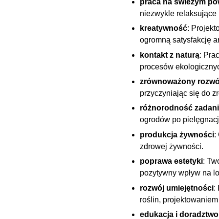
praca na świeżym po
niezwykle relaksujące 
kreatywność
: Projek
ogromną satysfakcję ar
kontakt z naturą
: Pra
procesów ekologiczny
zrównoważony rozwó
przyczyniając się do 
różnorodność zadan
ogrodów po pielęgnację
produkcja żywności
:
zdrowej żywności.
poprawa estetyki
: Tw
pozytywny wpływ na lo
rozwój umiejętności
:
roślin, projektowaniem
edukacja i doradztwo