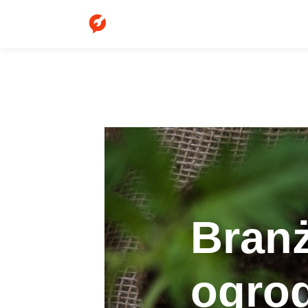
Bran
ogro