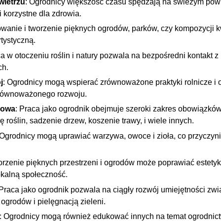
wietrzu
: Ogrodnicy większość czasu spędzają na świeżym powi
i korzystne dla zdrowia.
towanie i tworzenie pięknych ogrodów, parków, czy kompozycji 
tystyczną.
ca w otoczeniu roślin i natury pozwala na bezpośredni kontakt z
ch.
j
: Ogrodnicy mogą wspierać zrównoważone praktyki rolnicze i 
zrównoważonego rozwoju.
iowa
: Praca jako ogrodnik obejmuje szeroki zakres obowiązków
 roślin, sadzenie drzew, koszenie trawy, i wiele innych.
 Ogrodnicy mogą uprawiać warzywa, owoce i zioła, co przyczyni
orzenie pięknych przestrzeni i ogrodów może poprawiać estetyk
kalną społeczność.
 Praca jako ogrodnik pozwala na ciągły rozwój umiejętności zw
 ogrodów i pielęgnacją zieleni.
: Ogrodnicy mogą również edukować innych na temat ogrodnictwa