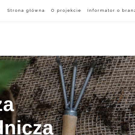
Strona główna
O projekcie
Informator o bran
ża
dnicza